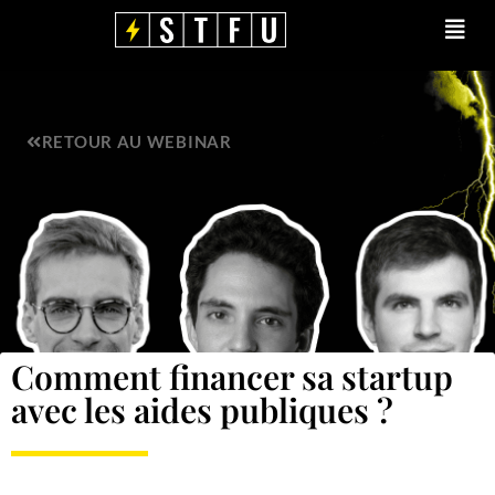
Aller
Main
au
Men
contenu
RETOUR AU WEBINAR
Comment financer sa startup
avec les aides publiques ?