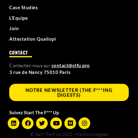
Case Studies
L’Equipe
Join
Attestation Qualiopi
CONTACT
Contactez-nous sur
contact@stfu.pro
3 rue de Nancy 75010 Paris
NOTRE NEWSLETTER (THE F***ING
DIGESTS)
Suivez Start The F*** Up
L
F
T
Y
M
I
i
a
w
o
e
n
n
c
i
u
d
s
© Start The F Up 2022 - Mentions Légales
k
e
t
t
i
t