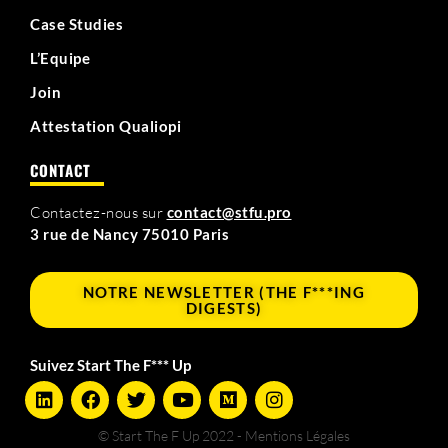
Case Studies
L’Equipe
Join
Attestation Qualiopi
CONTACT
Contactez-nous sur
contact@stfu.pro
3 rue de Nancy 75010 Paris
NOTRE NEWSLETTER (THE F***ING
DIGESTS)
Suivez Start The F*** Up
L
F
T
Y
M
I
i
a
w
o
e
n
n
c
i
u
d
s
© Start The F Up 2022 - Mentions Légales
k
e
t
t
i
t