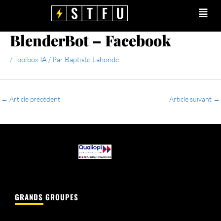
Aller
Main
au
Men
contenu
BlenderBot – Facebook
/
Toolbox IA
/ Par
Baptiste Lahonde
←
Article précédent
Article suivant
→
GRANDS GROUPES