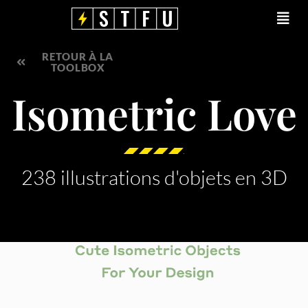
Aller
Main
au
Men
contenu
RETOUR À LA
TOOLBOX
Isometric Love
238 illustrations d'objets en 3D