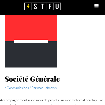
Aller
Main
au
Men
contenu
Société Générale
/
Cards missions
/ Par
maeliabrown
Accompagnement sur 6 mois de projets issus de l’Internal Startup Call